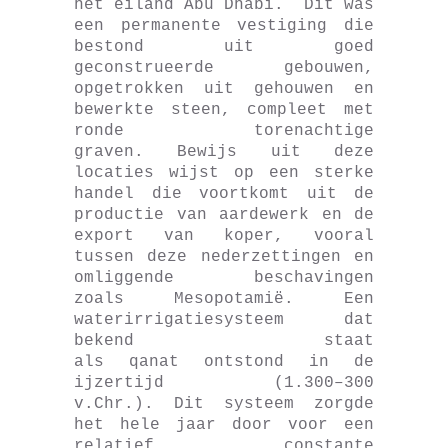
het eiland Abu Dhabi. Dit was
een permanente vestiging die
bestond uit goed
geconstrueerde gebouwen,
opgetrokken uit gehouwen en
bewerkte steen, compleet met
ronde torenachtige
graven. Bewijs uit deze
locaties wijst op een sterke
handel die voortkomt uit de
productie van aardewerk en de
export van koper, vooral
tussen deze nederzettingen en
omliggende beschavingen
zoals Mesopotamië. Een
waterirrigatiesysteem dat
bekend staat
als qanat ontstond in de
ijzertijd (1.300–300
v.Chr.). Dit systeem zorgde
het hele jaar door voor een
relatief constante