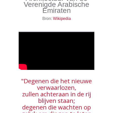
Verenigde Arabische
Emiraten
Bron:
Wikipedia
"Degenen die het nieuwe
verwaarlozen,
zullen achteraan in de rij
blijven staan;
degenen die wachten op