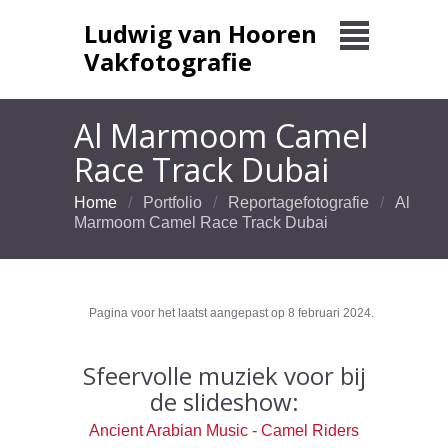
Ludwig van Hooren
Vakfotografie
Al Marmoom Camel
Race Track Dubai
Home
Portfolio
Reportagefotografie
Al
Marmoom Camel Race Track Dubai
Pagina voor het laatst aangepast op 8 februari 2024.
Sfeervolle muziek voor bij
de slideshow:
Ancient Arabian Music - Camel Riders