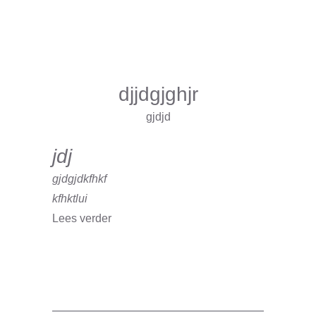
djjdgjghjr
gjdjd
jdj
gjdgjdkfhkf
kfhktlui
Lees verder