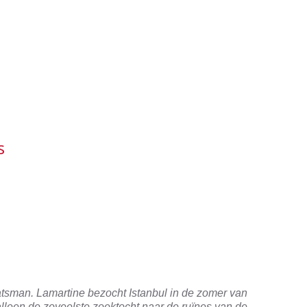
ultan
et.
gen
to is
Sultan Ahmet Park,
f/4,
Sultanahmet - ISO 400, f/4,
icht -
1/15 sec 38 mm WB flitslicht -
geflitst
s
atsman. Lamartine bezocht Istanbul in de zomer van
 alleen de zoveelste zoektocht naar de ruïnes van de