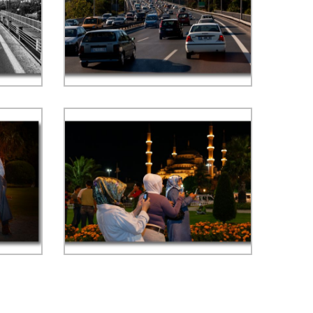
Druk verkeer op de
ng
Bosporusbrug, richting
f/8,
Sultanahmet - ISO 400, f/8,
licht
1/640 sec, 70 mm, WB zonlicht