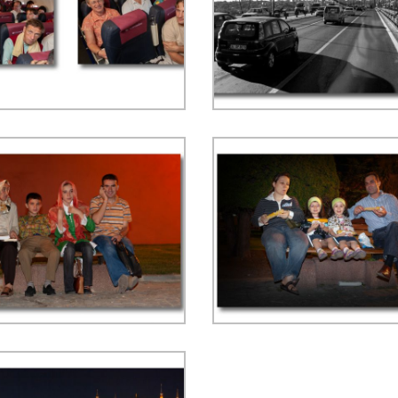
fortabel onderweg naar
Druk verkeer op de
hthaven Istanbul Sabiha
Bosporusbrug, richti
n - ISO 800, f/8, 1/30 sec,
Sultanahmet - ISO 400, 
4 mm, WB automatisch
1/640 sec, 70 mm, WB zon