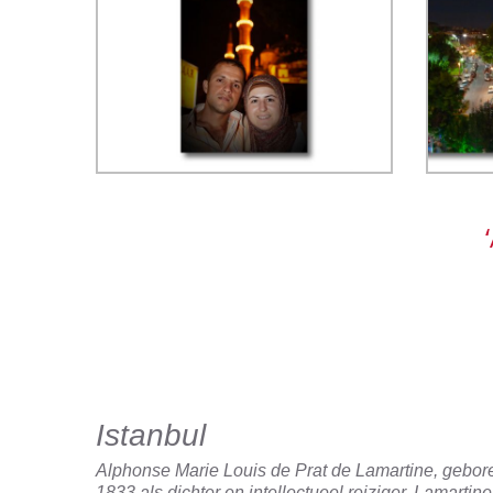
Sultanahmet - ISO 400, f/4, 1/4
sec, 24 mm, WB flitslicht. Bij de
opname is gebruik gemaakt
van de flitser. De camera is
Een 
tijdens de belichting bewust
Ahm
bewogen om het 'streepeffect'
ISO 
te krijgen.
Sultan Ahmet Park,
Sultanahmet. Even contact
maken met de lokale
bevolking, medewerking
meestal gegarandeerd - ISO
Hagi
100, f/4, 1/15 sec, 46 mm, WB
ISO
flits - geflitst
Istanbul
Alphonse Marie Louis de Prat de Lamartine, gebore
1833 als dichter e
n intellectueel reiziger
. Lamartine