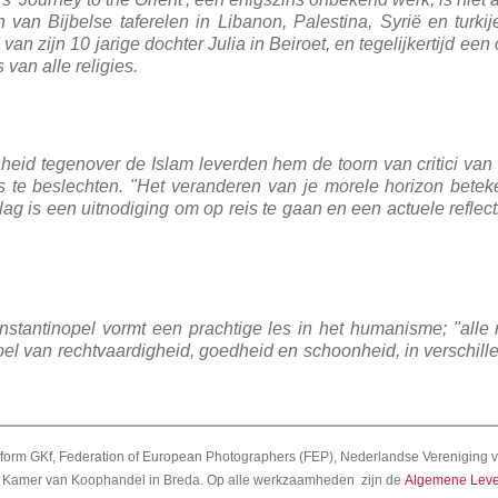
n Bijbelse taferelen in Libanon, Palestina, Syrië en turkije
an zijn 10 jarige dochter Julia in Beiroet, en tegelijkertijd ee
van alle religies.
heid tegenover de Islam leverden hem de toorn van critici van die
s te beslechten. "Het veranderen van je morele horizon bete
lag is een uitnodiging om op reis te gaan en een actuele reflect
onstantinopel vormt een prachtige les in het humanisme; "alle
 van rechtvaardigheid, goedheid en schoonheid, in verschille
tform GKf, Federation of European Photographers (FEP), Nederlandse Vereniging v
 de Kamer van Koophandel in Breda. Op alle werkzaamheden zijn de
Algemene Leve