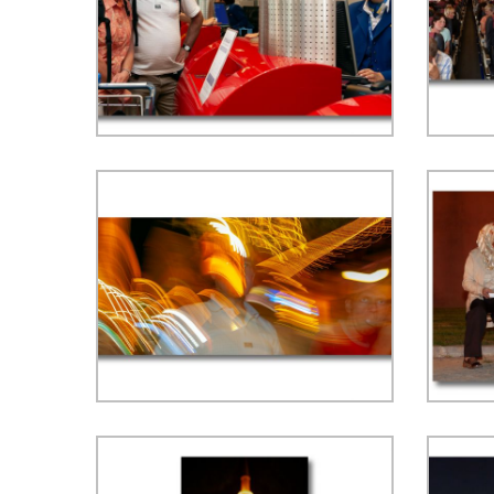
Vertrek van onze reis vanaf
Com
Eindhoven Airport - ISO 800,
luc
f/5.6, 1/60 sec, 34 mm, WB
Gökçe
kunstlicht
2