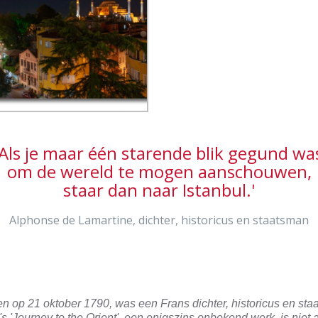
Een lokaal gezin in het S
Ahmet Park, Sultanahm
Even toestemming vra
lokaal gezin in het Sultan
voor het maken van de fo
et Park, Sultanahmet -
wel zo netjes - ISO 400, 
400, f/4, 1/15 sec, 70 mm,
1/15 sec, 38 mm, WB flitsl
WB flitslicht - geflitst
geflitst
‘Als je maar één starende blik gegund wa
om de wereld te mogen aanschouwen,
staar dan naar Istanbul.'
Alphonse de Lamartine, dichter, historicus en staatsman
a Sophia, Sultanahmet -
 100, f/11, 6 sec, 24 mm,
WB kunstlicht
n op 21 oktober 1790, was een Frans dichter, historicus en sta
's 'Journey to the Orient', een enigszins onbekend werk, is niet