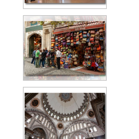
400, f/5.6, 1/60 sec, 24 mm, WB
kunstlicht
Kapalıçarşı (Grote Bazaar) - ISO
100, f/11, 1 sec, 24 mm, WB
kunstlicht. Camera op tafelstatief
op de grond geplaatst.