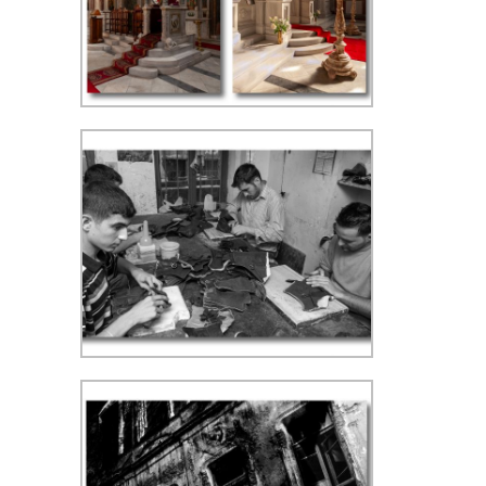
Armeens Orthodoxe kerk Kumkapi
- ISO 400, f/5.6, 1/60 sec, 24 mm,
WB zonnig
Armeens Orthodoxe kerk Kumkapi
- ISO 400, f/11, 1/50 sec, 24 mm,
WB zonnig