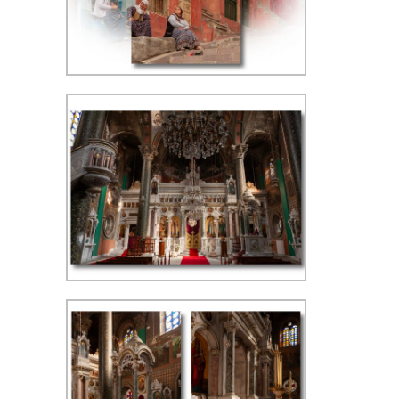
Kumkapi - ISO 400, f/8 1/200 sec,
42 mm, WB schaduw (links), ISO
400, f/8 1/200 sec, 59 mm, WB
schaduw (rechts)
Kumkapi - ISO 400, f/8 1/200 sec,
60 mm, WB schaduw