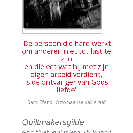
Kumkapi - ISO 400, f/11 1/125 sec,
24 mm, WB kunstlicht
'De persoon die hard werkt
om anderen niet tot last te
zijn
en die eet wat hij met zijn
eigen arbeid verdient,
is de ontvanger van Gods
liefde'
Sandwichopname Kumkapi - ISO
400, f/14, 1/250 sec, 51 mm, WB
schaduw (pand)
Sami Efendi, Ottomaanse kalligraaf
Quiltmakersgilde
Sami Efendi werd geboren als Mehmed