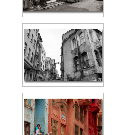
f/16, 3.2 sec, 24 mm, WB zonnig.
Camera op tafelstatief op de
grond geplaatst.
Kumkapi - ISO 400, f/8 1/125 sec,
24 mm, WB schaduw