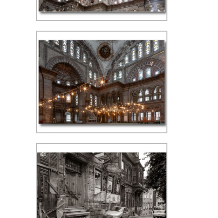
Kapalıçarşı (Grote Bazaar) - ISO
400, f/8, 1/60 sec, 32 mm, WB
schaduw
Nuruosmaniye Moskee - ISO 400,
f/11, 3.2 sec, 24 mm, WB zonnig.
Camera op tafelstatief op de
grond geplaatst.
Nuruosmaniye Moskee - ISO 400,