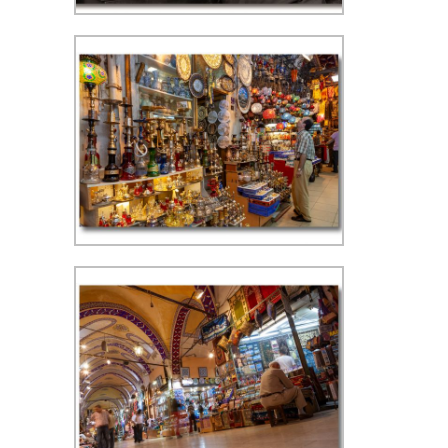
automaat, indirect geflitst
Kapalıçarşı (Grote Bazaar) - ISO
400, f/5.6, 1/30 sec, 24 mm, WB
automaat, indirect geflitst
Kapalıçarşı (Grote Bazaar) - ISO