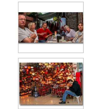
Kapalıçarşı (Grote Bazaar) - ISO
400, f/4, 1/30 sec, 50 mm, WB
zonnig
Kapalıçarşı (Grote Bazaar) - ISO
400, f/11, 1/50 sec, 24 mm, WB
schaduw